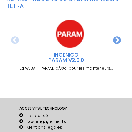
TETRA
INGENICO
PARAM V2.0.0
La WEBAPP PARAM, idÃ©al pour les mainteneurs....
La 
ACCES VITAL TECHNOLOGY
La société
Nos engagements
Mentions légales