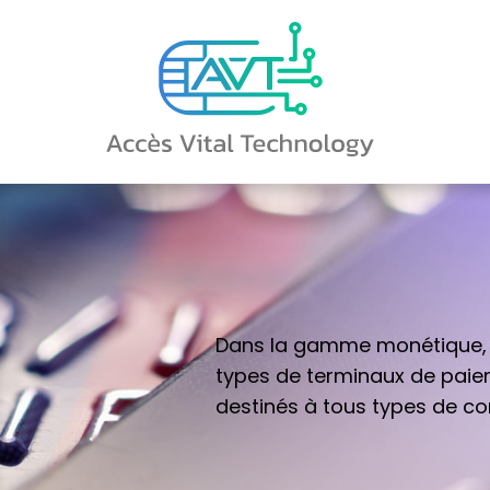
Dans la gamme monétique, r
types de terminaux de pai
destinés à tous types de 